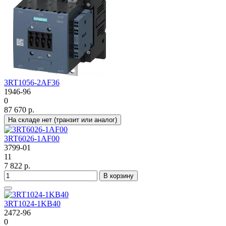
3RT1056-2AF36
1946-96
0
87 670 р.
На складе нет (транзит или аналог)
3RT6026-1AF00
3799-01
11
7 822 р.
В корзину
3RT1024-1KB40
2472-96
0