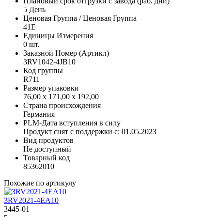
Плановый срок отгрузки с завода (раб. дни)
5 День
Ценовая Группа / Ценовая Группа
41E
Единицы Измерения
0 шт.
Заказной Номер (Артикл)
3RV1042-4JB10
Код группы
R711
Размер упаковки
76,00 x 171,00 x 192,00
Страна происхождения
Германия
PLM-Дата вступления в силу
Продукт снят с поддержки с: 01.05.2023
Вид продуктов
Не доступный
Товарный код
85362010
Похожие по артикулу
3RV2021-4EA10
3445-01