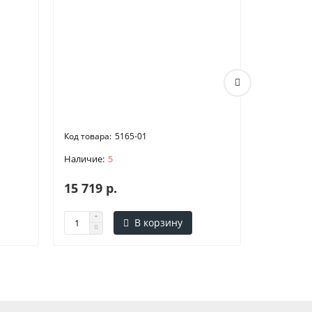
3VT9300-
5165-01
5
15 719 р.
11 032 
В корзину