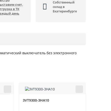
ыстро
Собственный
ыставим счет,
склад в
тгрузка в ТК
Екатеринбурге
аждый день
томатический выключатель без электронного
3VT9300-3HA10