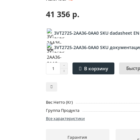
41 356 р.
3VT2725-2AA36-0AA0 SKU dadasheet EN
3VT2725-2AA36-0AA0 SKU документаци
Быст
В корзину
Вес Нетто (Кг)
Группа Продукта
Все характеристики
Гарантия