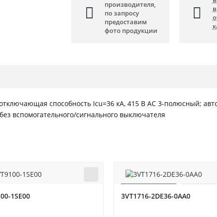
Б
производителя,
в
по запросу
о
предоставим
к
фото продукции
отключающая способность Icu=36 кА, 415 В AC 3-полюсный; ав
 без вспомогательного/сигнального выключателя
00-1SE00
3VT1716-2DE36-0AA0