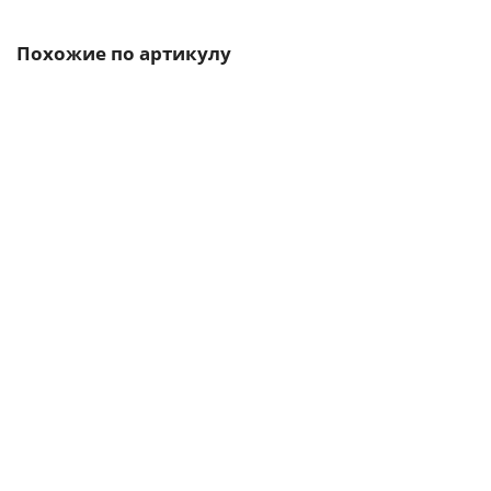
Похожие по артикулу
5SL4320-7CC
5453-01
24
10 010 р.
В корзину
5SL6306-6
5060-01
1