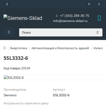
Р.
+7 (343) 288-36-75
info@siemens-sklad.ru
Энергетика
Автоматизация и безопасность зданий
Низково
5SL3332-6
Код товара: 272-01
Производитель
Артикул
Siemens
5SL3332-6
Актуальность наличия и цены: