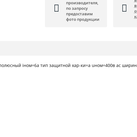
Б
производителя,
в
по запросу
о
предоставим
к
фото продукции
полюсный iном=6а тип защитной хар-ки=а uном=400в ас ширина