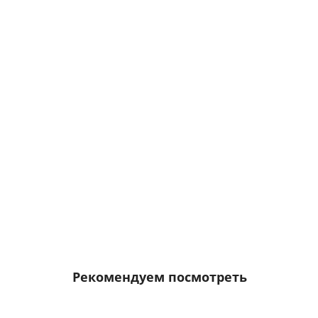
В корзину
5SY4320-6
291-01
8
9 028 р.
В корзину
Рекомендуем посмотреть