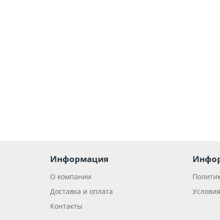
5ST3062
274-01
5
6 380 р.
В корзину
Информация
Инфо
О компании
Политик
Доставка и оплата
Условия
Контакты