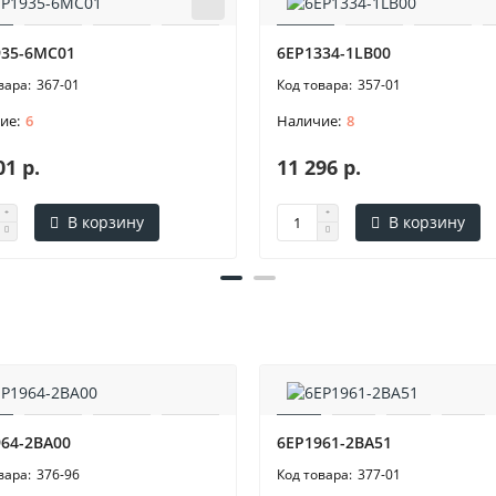
935-6MC01
6EP1334-1LB00
367-01
357-01
6
8
01 р.
11 296 р.
В корзину
В корзину
64-2BA00
6EP1961-2BA51
376-96
377-01