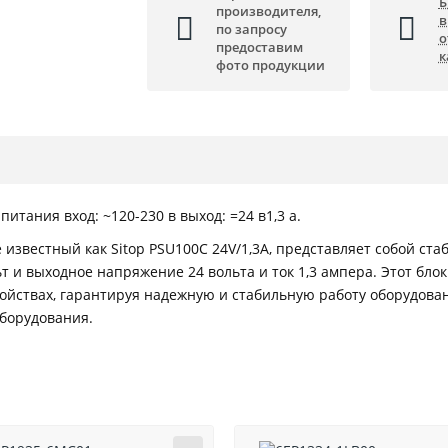
Б
производителя,
в
по запросу
о
предоставим
к
фото продукции
питания вход: ~120-230 в выход: =24 в1,3 a.
е известный как Sitop PSU100C 24V/1,3A, представляет собой 
т и выходное напряжение 24 вольта и ток 1,3 ампера. Этот бл
йствах, гарантируя надежную и стабильную работу оборудовани
оборудования.