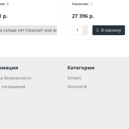
0
7
1 р.
27 396 р.
а складе нет (транзит или аналог)
В корзину
рмация
Категории
а безопасности
Simatic
 соглашения
Sinumerik