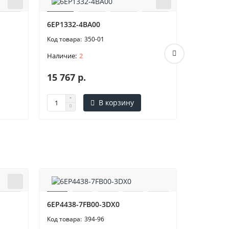
6EP1332-4BA00
6EP1332-
350-01
2
15 767 р.
12 909 
В корзину
6EP4438-7FB00-3DX0
394-96