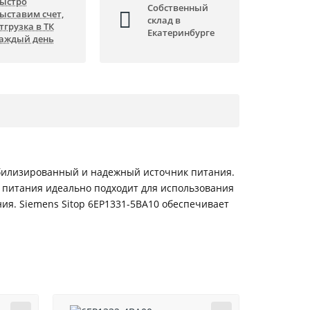
ыстро
Собственный
ыставим счет,
склад в
тгрузка в ТК
Екатеринбурге
аждый день
стабилизированный и надежный источник питания.
ок питания идеально подходит для использования
я. Siemens Sitop 6EP1331-5BA10 обеспечивает