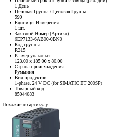
Плановый срок отгрузки с завода (раб. дни)
1 День
Ценовая Группа / Ценовая Группа
590
Единицы Измерения
1 шт.
Заказной Номер (Артикл)
6EP7133-6AB00-0BN0
Код группы
R315
Размер упаковки
123,00 x 185,00 x 80,00
Страна происхождения
Румыния
Вид продуктов
1-phase, 24 V DC (for SIMATIC ET 200SP)
Товарный код
85044083
Похожие по артикулу