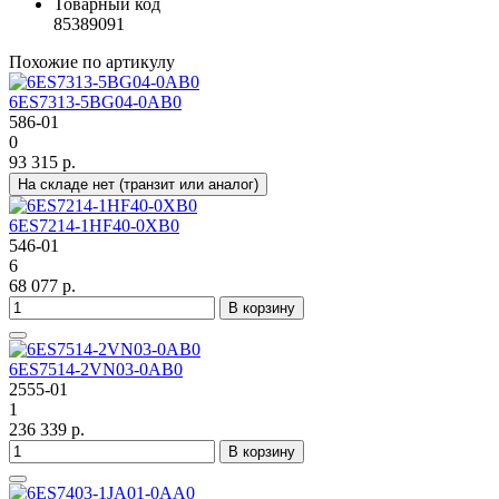
Товарный код
85389091
Похожие по артикулу
6ES7313-5BG04-0AB0
586-01
0
93 315 р.
На складе нет (транзит или аналог)
6ES7214-1HF40-0XB0
546-01
6
68 077 р.
В корзину
6ES7514-2VN03-0AB0
2555-01
1
236 339 р.
В корзину