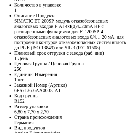
Количество в упаковке
1
Описание Продукта
SIMATIC ET 200SP, модуль отказобезопасных
аналоговых входов F-AI 4xI(0)4..20mA HF с
расширенными функциями для ET 200SP. 4
отказобезопасных аналоговых входа 0/4… 20 мА, для
построения контуров отказобезопасных систем вплоть
до PL E (ISO 13849) или SIL 3 (IEC 61508)
Плановый срок отгрузки с завода (раб. дни)
1 День
Ценовая Группа / Ценовая Группа
256
Единицы Измерения
1 шт.
Заказной Номер (Артикл)
6ES7136-6AA00-0CA1
Код группы
R152
Размер упаковки
6,80 x 7,70 x 2,70
Страна происхождения
Германия
Вид продуктов