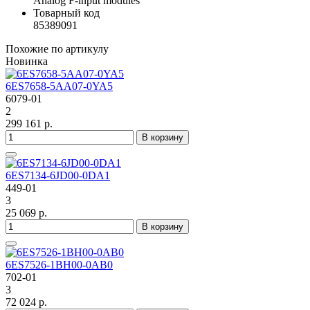
Analog F-input modules
Товарный код
85389091
Похожие по артикулу
Новинка
6ES7658-5AA07-0YA5
6079-01
2
299 161 р.
В корзину
6ES7134-6JD00-0DA1
449-01
3
25 069 р.
В корзину
6ES7526-1BH00-0AB0
702-01
3
72 024 р.