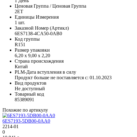
1 День
Ценовая Группа / Ценовая Группа
2ET
Единицы Измерения
1 шт.
Заказной Номер (Артикл)
6ES7138-4CA50-0AB0
Код группы
R151
Размер упаковки
6,20 x 9,00 x 2,20
Страна происхождения
Китай
PLM-Дата вступления в силу
Продукт больше не поставляется с: 01.10.2023
Вид продуктов
Не доступный
Товарный код
85389091
Похожие по артикулу
6ES7193-5DB00-0AA0
2214-01
0