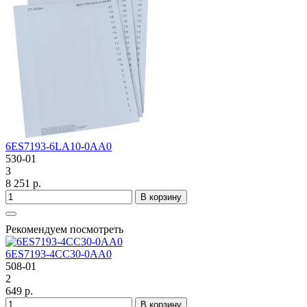
6ES7193-6LA10-0AA0
530-01
3
8 251 р.
В корзину
Рекомендуем посмотреть
6ES7193-4CC30-0AA0
508-01
2
649 р.
В корзину