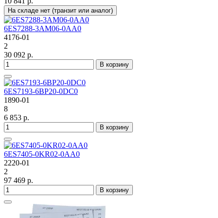
10 841 р.
На складе нет (транзит или аналог)
6ES7288-3AM06-0AA0
4176-01
2
30 092 р.
В корзину
6ES7193-6BP20-0DC0
1890-01
8
6 853 р.
В корзину
6ES7405-0KR02-0AA0
2220-01
2
97 469 р.
В корзину