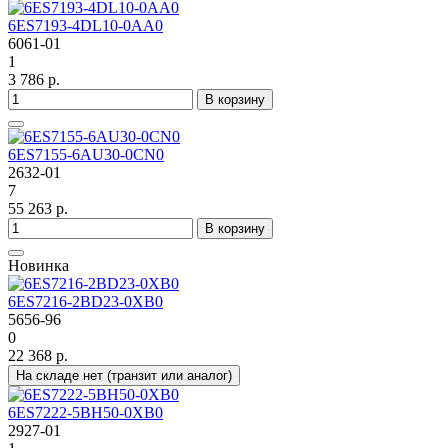
6ES7193-4DL10-0AA0
6061-01
1
3 786 р.
В корзину
6ES7155-6AU30-0CN0
2632-01
7
55 263 р.
В корзину
Новинка
6ES7216-2BD23-0XB0
5656-96
0
22 368 р.
На складе нет (транзит или аналог)
6ES7222-5BH50-0XB0
2927-01