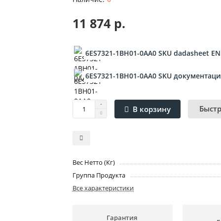
11 874 р.
6ES7321-1BH01-0AA0 SKU dadasheet EN
6ES7321-1BH01-0AA0 SKU документаци
Быст
В корзину
Вес Нетто (Кг)
Группа Продукта
Все характеристики
Гарантия