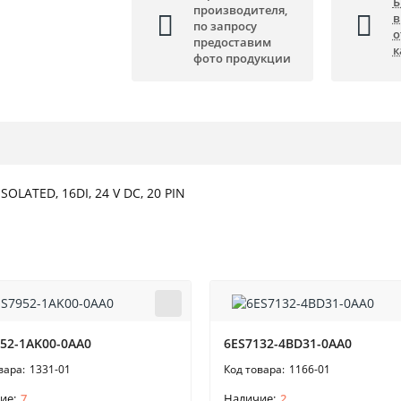
Б
производителя,
в
по запросу
о
предоставим
к
фото продукции
SOLATED, 16DI, 24 V DC, 20 PIN
52-1AK00-0AA0
6ES7132-4BD31-0AA0
1331-01
1166-01
7
2