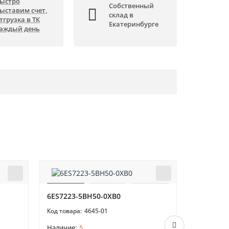
ыстро
Собственный
ыставим счет,
склад в
тгрузка в ТК
Екатеринбурге
аждый день
6ES7223-5BH50-0XB0
6ES7151-
4645-01
5