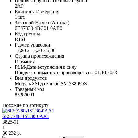
Ценовая Группа / Ценовая Группа
2AP
Единицы Измерения
1 шт.
Заказной Номер (Артикл)
6ES7338-4BC01-0AB0
Код группы
R151
Размер упаковки
12,80 x 15,20 x 5,00
Страна происхождения
Германия
PLM-Дата вступления в силу
Продукт снимается с производства с: 01.10.2023
Вид продуктов
Модуль SSI датчиков SM 338 POS
Товарный код
85389091
Похожие по артикулу
6ES7288-1ST30-0AA1
3825-01
1
30 232 р.