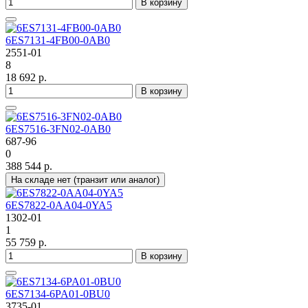
В корзину
6ES7131-4FB00-0AB0
2551-01
8
18 692 р.
В корзину
6ES7516-3FN02-0AB0
687-96
0
388 544 р.
На складе нет (транзит или аналог)
6ES7822-0AA04-0YA5
1302-01
1
55 759 р.
В корзину
6ES7134-6PA01-0BU0
3735-01