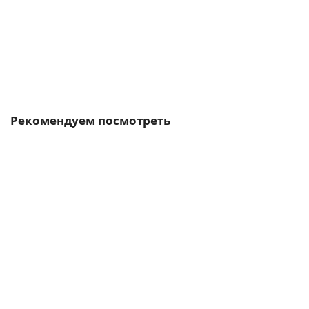
6
35 601 р.
В корзину
Рекомендуем посмотреть
6ES7902-1AB00-0AA0
1315-01
2
23 185 р.
В корзину