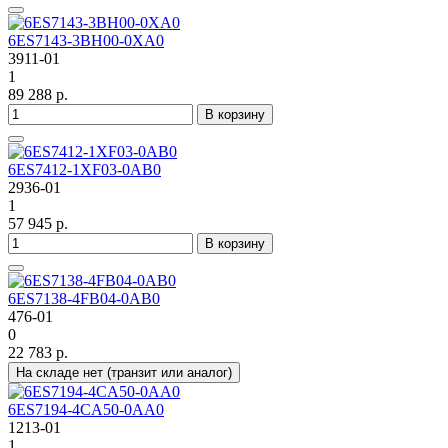
6ES7143-3BH00-0XA0
3911-01
1
89 288 р.
В корзину
6ES7412-1XF03-0AB0
2936-01
1
57 945 р.
В корзину
6ES7138-4FB04-0AB0
476-01
0
22 783 р.
На складе нет (транзит или аналог)
6ES7194-4CA50-0AA0
1213-01
1