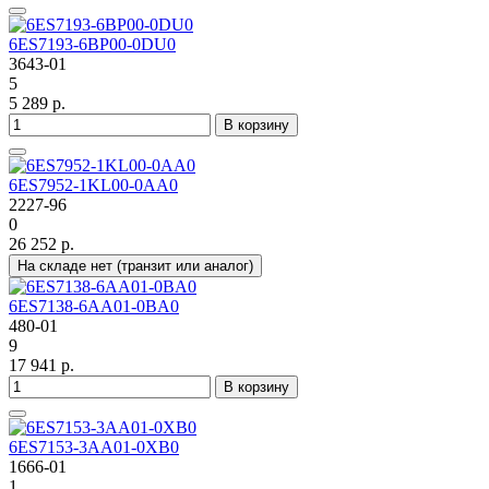
6ES7193-6BP00-0DU0
3643-01
5
5 289 р.
В корзину
6ES7952-1KL00-0AA0
2227-96
0
26 252 р.
На складе нет (транзит или аналог)
6ES7138-6AA01-0BA0
480-01
9
17 941 р.
В корзину
6ES7153-3AA01-0XB0
1666-01
1