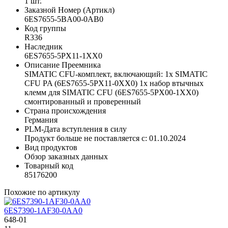
1 шт.
Заказной Номер (Артикл)
6ES7655-5BA00-0AB0
Код группы
R336
Наследник
6ES7655-5PX11-1XX0
Описание Преемника
SIMATIC CFU-комплект, включающий: 1x SIMATIC
CFU PA (6ES7655-5PX11-0XX0) 1x набор втычных
клемм для SIMATIC CFU (6ES7655-5PX00-1XX0)
смонтированный и проверенный
Страна происхождения
Германия
PLM-Дата вступления в силу
Продукт больше не поставляется с: 01.10.2024
Вид продуктов
Обзор заказных данных
Товарный код
85176200
Похожие по артикулу
6ES7390-1AF30-0AA0
648-01