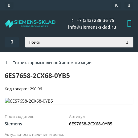
Р.
+7 (343) 288-36-75
info@siemens-sklad.ru
Техника промышленной автоматизации
6ES7658-2CX68-0YB5
Код товара: 1290-96
Производитель
Артикул
Siemens
6ES7658-2CX68-0YB5
Актуальность наличия и цены: