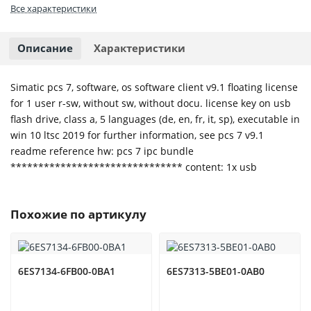
Все характеристики
Описание
Характеристики
Simatic pcs 7, software, os software client v9.1 floating license
for 1 user r-sw, without sw, without docu. license key on usb
flash drive, class a, 5 languages (de, en, fr, it, sp), executable in
win 10 ltsc 2019 for further information, see pcs 7 v9.1
readme reference hw: pcs 7 ipc bundle
******************************* content: 1x usb
Похожие по артикулу
6ES7134-6FB00-0BA1
6ES7313-5BE01-0AB0