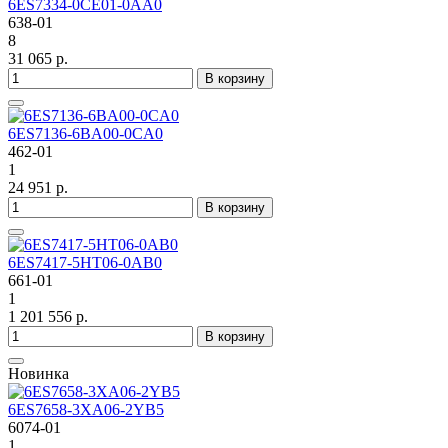
6ES7334-0CE01-0AA0
638-01
8
31 065 р.
В корзину
6ES7136-6BA00-0CA0
462-01
1
24 951 р.
В корзину
6ES7417-5HT06-0AB0
661-01
1
1 201 556 р.
В корзину
Новинка
6ES7658-3XA06-2YB5
6074-01
1