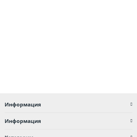
6ES7960-1CB00-0AA5
1359-01
3
41 609 р.
В корзину
Информация
Информация