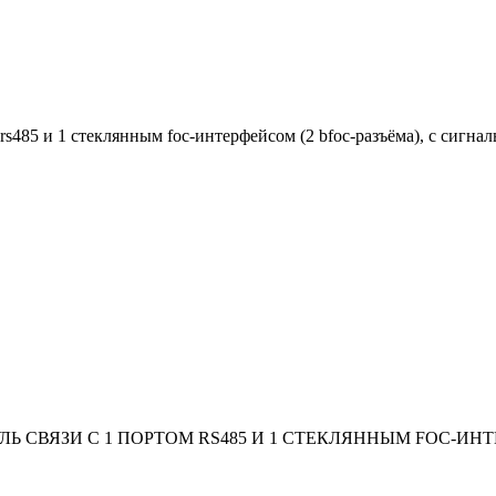
ом rs485 и 1 стеклянным foc-интерфейсом (2 bfoc-разъёма), с си
ДУЛЬ СВЯЗИ С 1 ПОРТОМ RS485 И 1 СТЕКЛЯННЫМ FOC-И