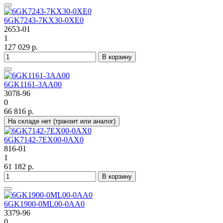
6GK7243-7KX30-0XE0
2653-01
1
127 029 р.
В корзину
6GK1161-3AA00
3078-96
0
66 816 р.
На складе нет (транзит или аналог)
6GK7142-7EX00-0AX0
816-01
1
61 182 р.
В корзину
6GK1900-0ML00-0AA0
3379-96
0