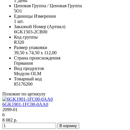
1 День
Ценовая Группа / Ценовая Группа
5O1
Единицы Измерения
1 шт.
Заказной Номер (Артикл)
6GK1503-2CB00
Код группы
R320
Размер упаковки
39,50 x 74,50 x 112,00
Страна происхождения
Германия
Вид продуктов
Модули OLM
Товарный код
85176200
Похожие по артикулу
6GK1901-1FC00-0AA0
2099-01
6
8 082 р.
В корзину