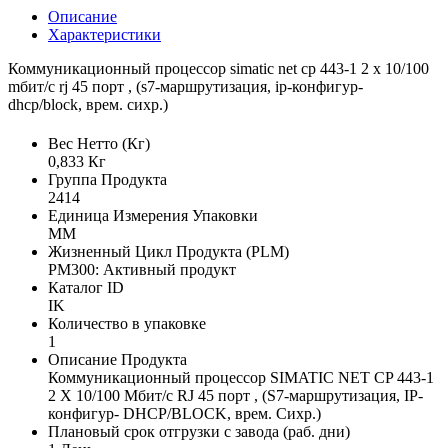
Описание
Характеристики
Коммуникационный процессор simatic net сp 443-1 2 x 10/100
mбит/с rj 45 порт , (s7-маршрутизация, ip-конфигур-
dhcp/block, врем. сихр.)
Вес Нетто (Кг)
0,833 Кг
Группа Продукта
2414
Единица Измерения Упаковки
MM
Жизненный Цикл Продукта (PLM)
PM300: Активный продукт
Каталог ID
IK
Количество в упаковке
1
Описание Продукта
Коммуникационный процессор SIMATIC NET СP 443-1
2 X 10/100 Mбит/с RJ 45 порт , (S7-маршрутизация, IP-
конфигур- DHCP/BLOCK, врем. Сихр.)
Плановый срок отгрузки с завода (раб. дни)