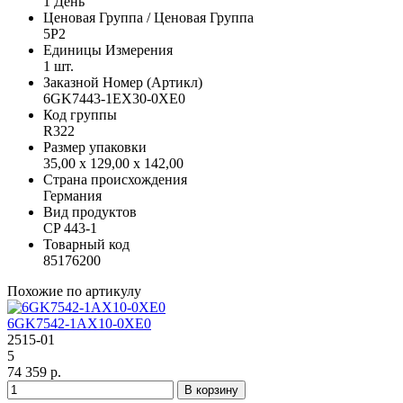
1 День
Ценовая Группа / Ценовая Группа
5P2
Единицы Измерения
1 шт.
Заказной Номер (Артикл)
6GK7443-1EX30-0XE0
Код группы
R322
Размер упаковки
35,00 x 129,00 x 142,00
Страна происхождения
Германия
Вид продуктов
CP 443-1
Товарный код
85176200
Похожие по артикулу
6GK7542-1AX10-0XE0
2515-01
5
74 359 р.
В корзину