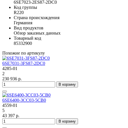
6SE7023-2ES87-2DC0
Код группы
R220
Страна происхождения
Германия
Вид продуктов
Обзор заказных данных
Товарный код
85332900
Похожие по артикулу
6SE7031-3FS87-2DC0
4285-01
2
230 936 р.
В корзину
6SE6400-3CC03-5CB0
4559-01
5
43 397 р.
В корзину