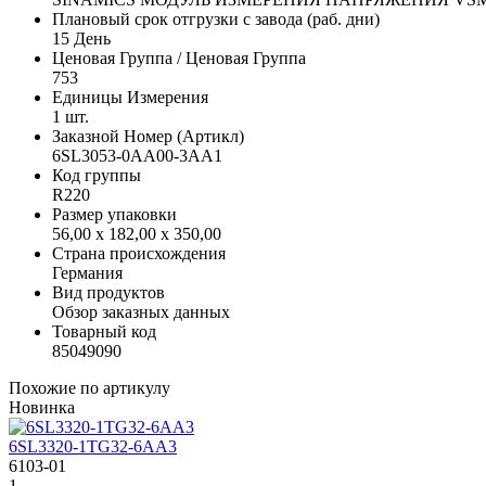
Плановый срок отгрузки с завода (раб. дни)
15 День
Ценовая Группа / Ценовая Группа
753
Единицы Измерения
1 шт.
Заказной Номер (Артикл)
6SL3053-0AA00-3AA1
Код группы
R220
Размер упаковки
56,00 x 182,00 x 350,00
Страна происхождения
Германия
Вид продуктов
Обзор заказных данных
Товарный код
85049090
Похожие по артикулу
Новинка
6SL3320-1TG32-6AA3
6103-01
1