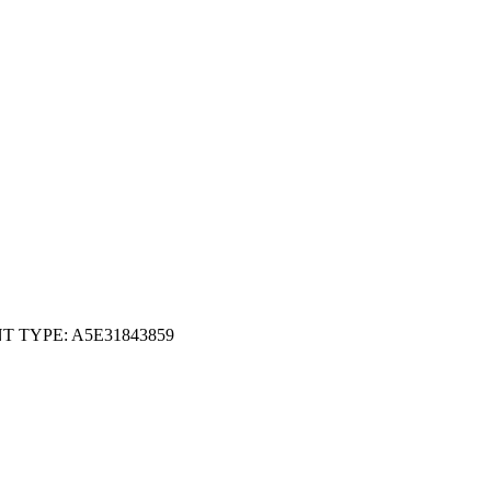
ENT TYPE: A5E31843859