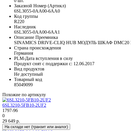
0 шт.
Заказной Номер (Артикл)
6SL3055-0AA00-6AA0
Код группы
R220
Наследник
6SL3055-0AA00-6AA1
Описание Преемника
SINAMICS DRIVE-CLIQ HUB МОДУЛЬ ШКАФ DMC20 
Страна происхождения
Германия
PLM-Дата вступления в силу
Продукт снят с поддержки с: 12.06.2017
Вид продуктов
Не доступный
Товарный код
85049099
Похожие по артикулу
6SL3210-5FB10-2UF2
1797-96
0
29 649 р.
На складе нет (транзит или аналог)