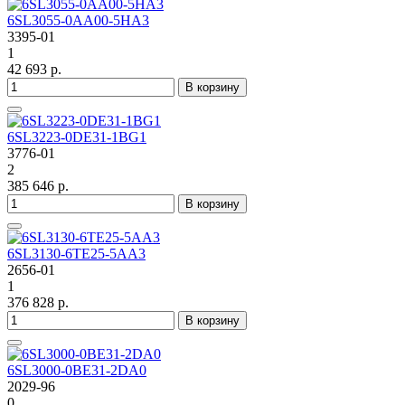
6SL3055-0AA00-5HA3
3395-01
1
42 693 р.
В корзину
6SL3223-0DE31-1BG1
3776-01
2
385 646 р.
В корзину
6SL3130-6TE25-5AA3
2656-01
1
376 828 р.
В корзину
6SL3000-0BE31-2DA0
2029-96
0