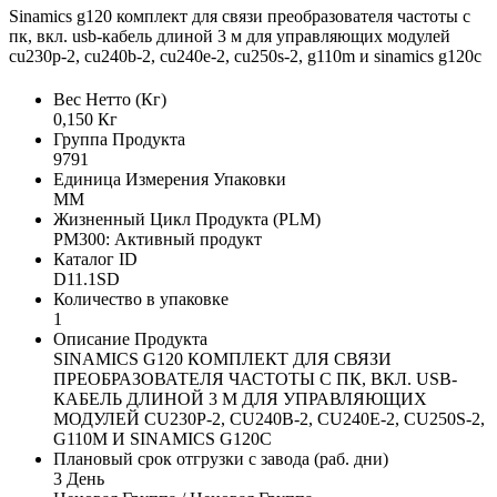
Sinamics g120 комплект для связи преобразователя частоты с
пк, вкл. usb-кабель длиной 3 м для управляющих модулей
cu230p-2, cu240b-2, cu240e-2, cu250s-2, g110m и sinamics g120c
Вес Нетто (Кг)
0,150 Кг
Группа Продукта
9791
Единица Измерения Упаковки
MM
Жизненный Цикл Продукта (PLM)
PM300: Активный продукт
Каталог ID
D11.1SD
Количество в упаковке
1
Описание Продукта
SINAMICS G120 КОМПЛЕКТ ДЛЯ СВЯЗИ
ПРЕОБРАЗОВАТЕЛЯ ЧАСТОТЫ С ПК, ВКЛ. USB-
КАБЕЛЬ ДЛИНОЙ 3 М ДЛЯ УПРАВЛЯЮЩИХ
МОДУЛЕЙ CU230P-2, CU240B-2, CU240E-2, CU250S-2,
G110M И SINAMICS G120C
Плановый срок отгрузки с завода (раб. дни)
3 День