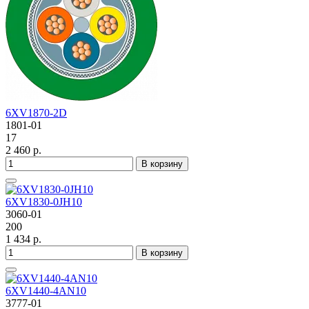
6XV1870-2D
1801-01
17
2 460 р.
В корзину
6XV1830-0JH10
3060-01
200
1 434 р.
В корзину
6XV1440-4AN10
3777-01