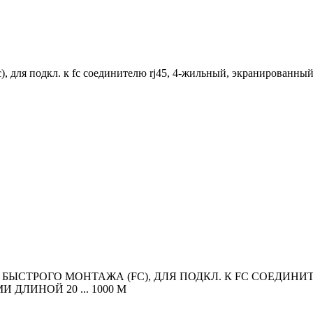
(fc), для подкл. к fc соединителю rj45, 4-жильный, экранированны
ЛЯ БЫСТРОГО МОНТАЖА (FC), ДЛЯ ПОДКЛ. К FC СОЕДИН
ДЛИНОЙ 20 ... 1000 M