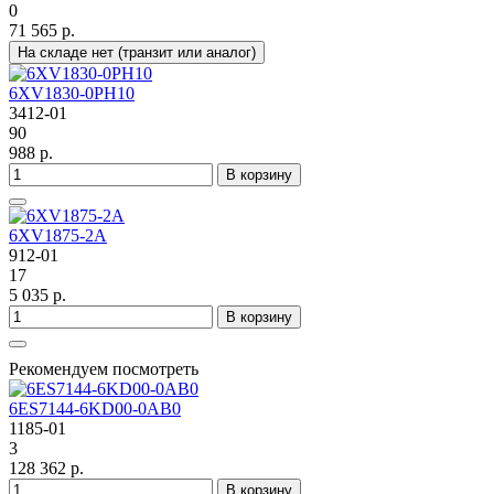
0
71 565 р.
На складе нет (транзит или аналог)
6XV1830-0PH10
3412-01
90
988 р.
В корзину
6XV1875-2A
912-01
17
5 035 р.
В корзину
Рекомендуем посмотреть
6ES7144-6KD00-0AB0
1185-01
3
128 362 р.
В корзину