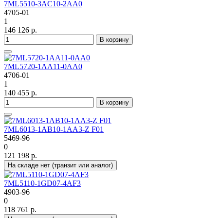
7ML5510-3AC10-2AA0
4705-01
1
146 126 р.
В корзину
7ML5720-1AA11-0AA0
4706-01
1
140 455 р.
В корзину
7ML6013-1AB10-1AA3-Z F01
5469-96
0
121 198 р.
На складе нет (транзит или аналог)
7ML5110-1GD07-4AF3
4903-96
0
118 761 р.