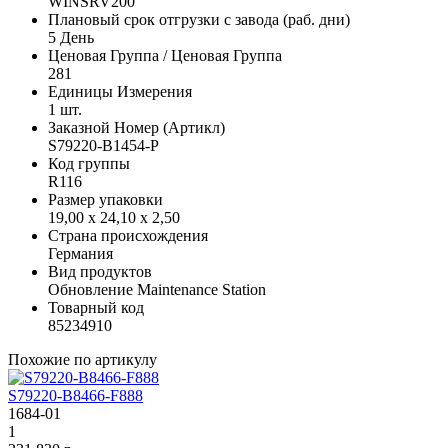
WINSRV200
Плановый срок отгрузки с завода (раб. дни)
5 День
Ценовая Группа / Ценовая Группа
281
Единицы Измерения
1 шт.
Заказной Номер (Артикл)
S79220-B1454-P
Код группы
R116
Размер упаковки
19,00 x 24,10 x 2,50
Страна происхождения
Германия
Вид продуктов
Обновление Maintenance Station
Товарный код
85234910
Похожие по артикулу
S79220-B8466-F888
1684-01
1