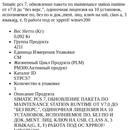
Simatic pcs 7, обновление пакета по maintenance station runtime
от v7.0 до "без верс.", одиночная лицензия на 10 установок,
исполняемое по, без по и док.,ment. лиц. ключ на usb, class a, 3
языка(g, e, f) работа под ос xpprof/ winsrv200
Вес Нетто (Кг)
0,092 Кг
Группа Продукта
4211
Единица Измерения Упаковки
CM
Жизненный Цикл Продукта (PLM)
PM300:Активный продукт
Каталог ID
STPCS7
Количество в упаковке
1
Описание Продукта
SIMATIC PCS 7, ОБНОВЛЕНИЕ ПАКЕТА ПО
MAINTENANCE STATION RUNTIME ОТ V7.0 ДО
"БЕЗ ВЕРС.", ОДИНОЧНАЯ ЛИЦЕНЗИЯ НА 10
УСТАНОВОК, ИСПОЛНЯЕМОЕ ПО, БЕЗ ПО И
ДОК.,MENT. ЛИЦ. КЛЮЧ НА USB, CLASS A, 3
ЯЗЫКА(G, E, F) РАБОТА ПОД ОС XPPROF/