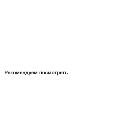
6ES7421-1EL00-0AA0
2411-01
1
73 558 р.
В корзину
Рекомендуем посмотреть
6ES7953-8LF31-0AA0
1327-96
0
6 744 р.