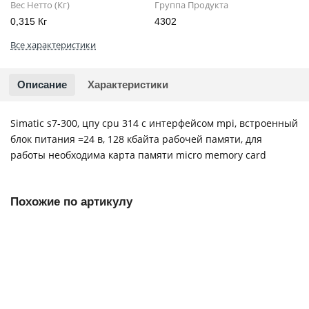
Вес Нетто (Кг)
Группа Продукта
0,315 Кг
4302
Все характеристики
Описание
Характеристики
Simatic s7-300, цпу cpu 314 с интерфейсом mpi, встроенный
блок питания =24 в, 128 кбайта рабочей памяти, для
работы необходима карта памяти micro memory card
Похожие по артикулу
6ES7193-4CA70-0AA0
3640-01
1