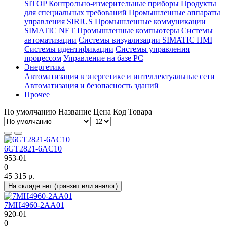
SITOP
Контрольно-измерительные приборы
Продукты
для специальных требований
Промышленные аппараты
управления SIRIUS
Промышленные коммуникации
SIMATIC NET
Промышленные компьютеры
Системы
автоматизации
Системы визуализации SIMATIC HMI
Системы идентификации
Системы управления
процессом
Управление на базе РС
Энергетика
Автоматизация в энергетике и интеллектуальные сети
Автоматизация и безопасность зданий
Прочее
По умолчанию
Название
Цена
Код Товара
6GT2821-6AC10
953-01
0
45 315 р.
На складе нет (транзит или аналог)
7MH4960-2AA01
920-01
0