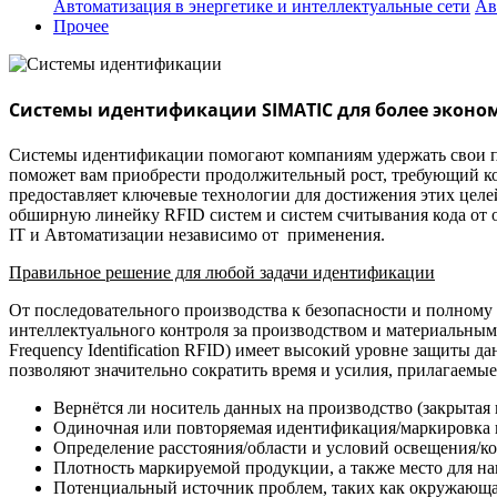
Автоматизация в энергетике и интеллектуальные сети
Ав
Прочее
Системы идентификации SIMATIC для более эконом
Системы идентификации помогают компаниям удержать свои п
поможет вам приобрести продолжительный рост, требующий кон
предоставляет ключевые технологии для достижения этих целей
обширную линейку RFID систем и систем считывания кода от 
IT и Автоматизации независимо от применения.
Правильное решение для любой задачи идентификации
От последовательного производства к безопасности и полном
интеллектуального контроля за производством и материальным
Frequency Identification RFID) имеет высокий уровне защиты
позволяют значительно сократить время и усилия, прилагаем
Вернётся ли носитель данных на производство (закрытая 
Одиночная или повторяемая идентификация/маркировка в
Определение расстояния/области и условий освещения/ко
Плотность маркируемой продукции, а также место для на
Потенциальный источник проблем, таких как окружающая