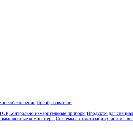
мное обеспечение
Преобразователи
ITOP
Контрольно-измерительные приборы
Продукты для специа
омышленные компьютеры
Системы автоматизации
Системы ви