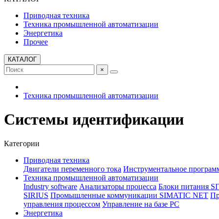
Приводная техника
Техника промышленной автоматизации
Энергетика
Прочее
КАТАЛОГ
×
Техника промышленной автоматизации
Системы идентификации
Категории
Приводная техника
Двигатели переменного тока
Инструментальное програм
Техника промышленной автоматизации
Industry software
Анализаторы процесса
Блоки питания S
SIRIUS
Промышленные коммуникации SIMATIC NET
Пр
управления процессом
Управление на базе РС
Энергетика