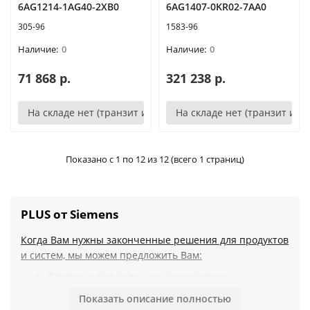
6AG1214-1AG40-2XB0
6AG1407-0KR02-7AA0
305-96
1583-96
0
0
71 868 р.
321 238 р.
На складе нет (транзит или аналог)
На складе нет (транзит или
Показано с 1 по 12 из 12 (всего 1 страниц)
PLUS от Siemens
Когда Вам нужны законченные решения для продуктов
и систем, мы можем предложить Вам:
Заказные продукты, как расширение
возможностей основных продуктов: SIPLUS
Показать описание полностью
extreme